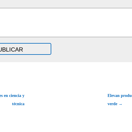
s en ciencia y
Elevan produ
técnica
verde →