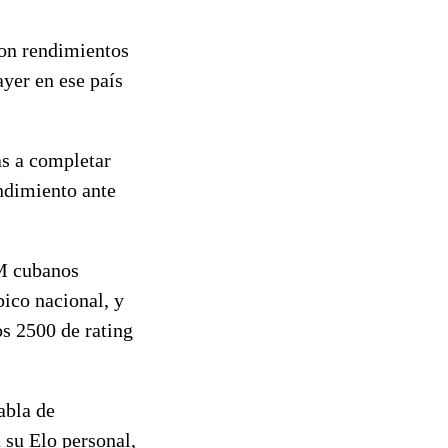
ron rendimientos
ayer en ese país
as a completar
ndimiento ante
GM cubanos
ico nacional, y
os 2500 de rating
abla de
 su Elo personal,