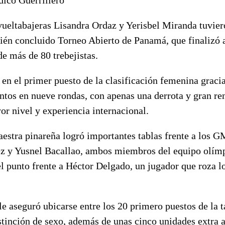
 vueltabajeras Lisandra Ordaz y Yerisbel Miranda tuvie
cién concluido Torneo Abierto de Panamá, que finalizó 
de más de 80 trebejistas.
en el primer puesto de la clasificación femenina graci
ntos en nueve rondas, con apenas una derrota y gran re
r nivel y experiencia internacional.
estra pinareña logró importantes tablas frente a los 
 y Yusnel Bacallao, ambos miembros del equipo olímp
l punto frente a Héctor Delgado, un jugador que roza l
e aseguró ubicarse entre los 20 primero puestos de la t
stinción de sexo, además de unas cinco unidades extra a