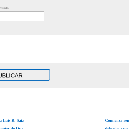
strado.
 Luis R. Saiz
Comienza ren
ontes de Oca.
delgado a sus