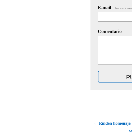
E-mail
No será mo
Comentario
← Rinden homenaje a
M