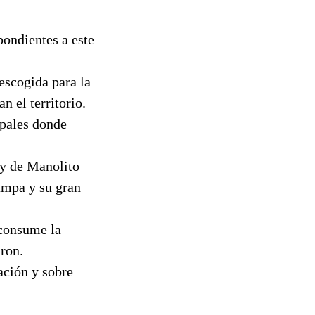
pondientes a este
escogida para la
n el territorio.
ipales donde
 y de Manolito
ampa y su gran
 consume la
 ron.
ación y sobre