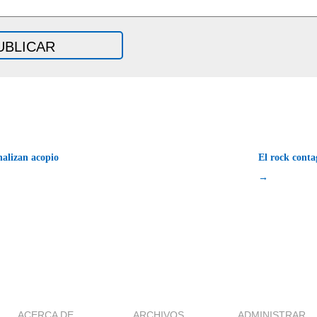
nalizan acopio
El rock conta
→
ACERCA DE
ARCHIVOS
ADMINISTRAR